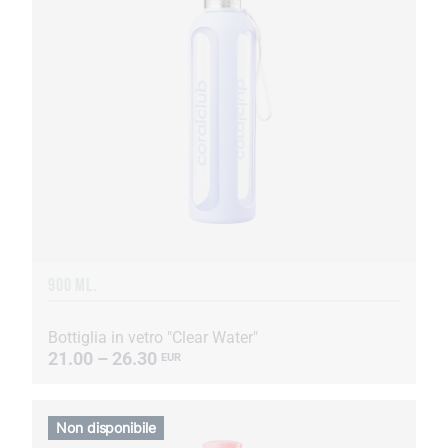
900 ML.
Bottiglia in vetro "Clear Water"
21.00 – 26.30
EUR
Non disponibile