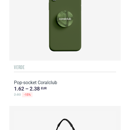
VERDE
Pop-socket Coralclub
1.62 – 2.38
EUR
2.80
-15%