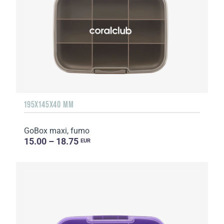
195X145X40 MM
GoBox maxi, fumo
15.00 – 18.75
EUR