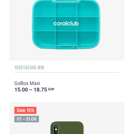
195X145X40 MM
GoBox Maxi
15.00 – 18.75
EUR
Sale 15%
01 - 31.08