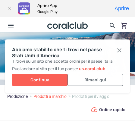
Aprire App
Aprire
Google Play
Abbiamo stabilito che ti trovi nel paese
PRODOTTI PER IL VIAGGIO
Stati Uniti d'America
Ti trovi su un sito che accetta ordini per il paese Italia
Puoi andare al sito per il tuo paese:
us.coral.club
Continua
Rimani qui
Produzione
Prodotti a marchio
Prodotti per il viaggio
Ordine rapido