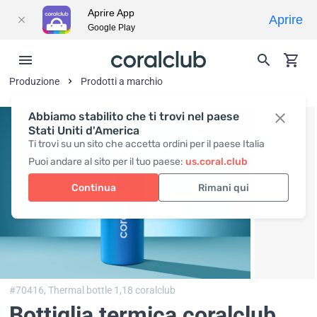
Aprire App
Aprire
Google Play
Produzione
Prodotti a marchio
Abbiamo stabilito che ti trovi nel paese
Stati Uniti d'America
Ti trovi su un sito che accetta ordini per il paese Italia
Puoi andare al sito per il tuo paese:
us.coral.club
Continua
Rimani qui
#70416,
Thermal bottle 1,18 coralclub
Bottiglia termica coralclub
,