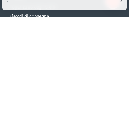
Pagamento degli ordini
Solo i dati necessari
Metodi di consegna
Dati analitici
Resi e Sostituzione
Dati per la pubblicità
Calcola spedizione
Confermare
Mappa del sito
SUPPORTO
Contatti
FAQ
Dove acquistare
Politica della privacy
I NOSTRI SITI