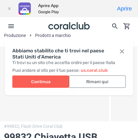
Aprire App
Aprire
Google Play
Produzione
Prodotti a marchio
Abbiamo stabilito che ti trovi nel paese
Stati Uniti d'America
Ti trovi su un sito che accetta ordini per il paese Italia
Puoi andare al sito per il tuo paese:
us.coral.club
Continua
Rimani qui
#99832,
Flash Drive Coral Club
99832 Chiavetta USB