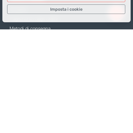
Imposta i cookie
Prodotti
Pagamento degli ordini
Solo i dati necessari
Metodi di consegna
Dati analitici
Resi e Sostituzione
Dati per la pubblicità
Calcola spedizione
Confermare
Mappa del sito
SUPPORTO
Contatti
FAQ
Dove acquistare
Politica della privacy