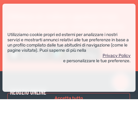
Effettua un ordine e gestisci il tuo
account personale nell'applicazione
Utilizziamo cookie propri ed esterni per analizzare i nostri
Coral Club
servizi e mostrarti annunci relativi alle tue preferenze in base a
un profilo compilato dalle tue abitudini di navigazione (come le
pagine visitate). Puoi saperne di più nella
Privacy Policy
e personalizzare le tue preferenze.
NEGOZIO ONLINE
Accetta tutto
Prodotti
Rifiuta
Pagamento degli ordini
Metodi di consegna
Imposta i cookie
Resi e Sostituzione