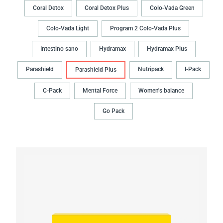
Coral Detox
Coral Detox Plus
Colo-Vada Green
Colo-Vada Light
Program 2 Colo-Vada Plus
Intestino sano
Hydramax
Hydramax Plus
Parashield
Nutripack
I-Pack
Parashield Plus
C-Pack
Mental Force
Women's balance
Go Pack