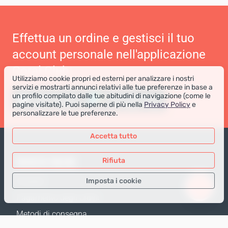
Effettua un ordine e gestisci il tuo
account personale nell'applicazione
Coral Club
Utilizziamo cookie propri ed esterni per analizzare i nostri
servizi e mostrarti annunci relativi alle tue preferenze in base a
un profilo compilato dalle tue abitudini di navigazione (come le
pagine visitate). Puoi saperne di più nella
Privacy Policy
e
personalizzare le tue preferenze.
Accetta tutto
NEGOZIO ONLINE
Rifiuta
Imposta i cookie
Prodotti
Pagamento degli ordini
Solo i dati necessari
Metodi di consegna
Dati analitici