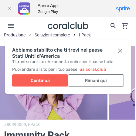
Aprire App
Aprire
Google Play
Produzione
Soluzioni complete
I-Pack
Abbiamo stabilito che ti trovi nel paese
Stati Uniti d'America
Ti trovi su un sito che accetta ordini per il paese Italia
Puoi andare al sito per il tuo paese:
us.coral.club
Continua
Rimani qui
#80390009,
I-Pack
Immunity Pack