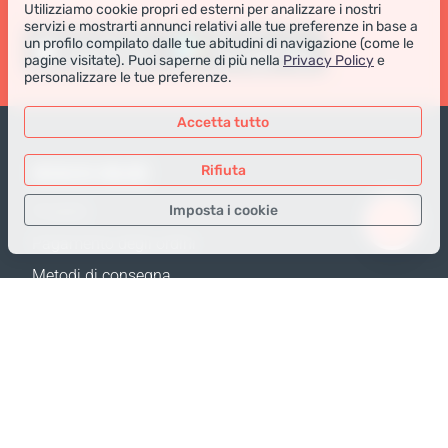
Utilizziamo cookie propri ed esterni per analizzare i nostri
servizi e mostrarti annunci relativi alle tue preferenze in base a
un profilo compilato dalle tue abitudini di navigazione (come le
pagine visitate). Puoi saperne di più nella
Privacy Policy
e
personalizzare le tue preferenze.
Accetta tutto
NEGOZIO ONLINE
Rifiuta
Imposta i cookie
Prodotti
Pagamento degli ordini
Solo i dati necessari
Metodi di consegna
Dati analitici
Resi e Sostituzione
Dati per la pubblicità
Calcola spedizione
Confermare
Mappa del sito
SUPPORTO