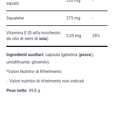
320 mg
-
squalo
Squalene
275 mg
-
Vitamina E
(D-alfa-tocoferolo
3,35 mg
28%
da olio di semi di
soia
)
Ingredienti ausiliari:
capsula (gelatina (
pesce
),
umidificante: glicerolo).
*Valori Nutritivi di Riferimento
- Valori nutritivi di riferimento non indicati
Peso netto
: 49,8 g