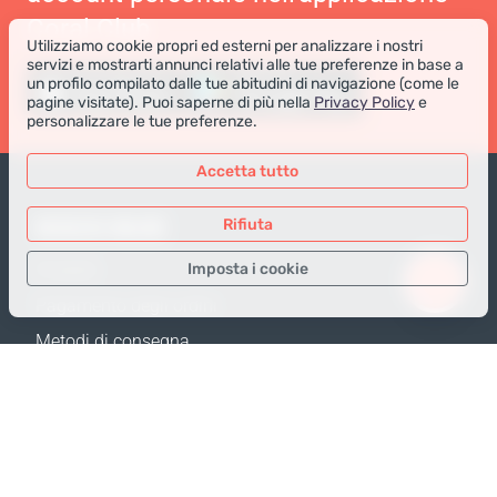
Coral Club
Utilizziamo cookie propri ed esterni per analizzare i nostri
servizi e mostrarti annunci relativi alle tue preferenze in base a
un profilo compilato dalle tue abitudini di navigazione (come le
pagine visitate). Puoi saperne di più nella
Privacy Policy
e
personalizzare le tue preferenze.
Accetta tutto
NEGOZIO ONLINE
Rifiuta
Imposta i cookie
Prodotti
Pagamento degli ordini
Solo i dati necessari
Metodi di consegna
Dati analitici
Resi e Sostituzione
Dati per la pubblicità
Calcola spedizione
Confermare
Mappa del sito