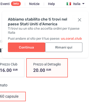
Eventi
|
Notizie
|
Help
Italia
beta
Entra / Registrazione
Abbiamo stabilito che ti trovi nel
paese Stati Uniti d'America
Ti trovi su un sito che accetta ordini per il paese
Italia
Puoi andare al sito per il tuo paese:
us.coral.club
873,
Zaferan
aferan
Continua
Rimani qui
Prezzo Club
Prezzo al Dettaglio
16.00
20.00
EUR
EUR
mato
60 capsule