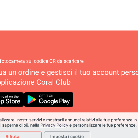
 fotocamera sul codice QR da scaricare
ua un ordine e gestisci il tuo account pers
pplicazione Coral Club
lizzare i nostri servizi e mostrarti annunci relativi alle tue preferenze in
i saperne di più nella
Privacy Policy
e personalizzare le tue preferenze.
Rifiuta
Imposta i cookie