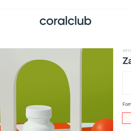
#91
Z
For