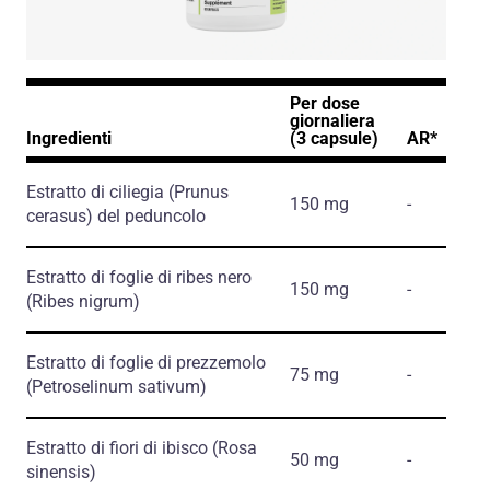
Per dose
giornaliera
Ingredienti
(3 capsule)
AR*
Estratto di ciliegia
(Prunus
150 mg
-
cerasus)
del peduncolo
Estratto di foglie di ribes nero
150 mg
-
(Ribes nigrum)
Estratto di foglie di prezzemolo
75 mg
-
(Petroselinum sativum)
Estratto di fiori di ibisco
(Rosa
50 mg
-
sinensis)