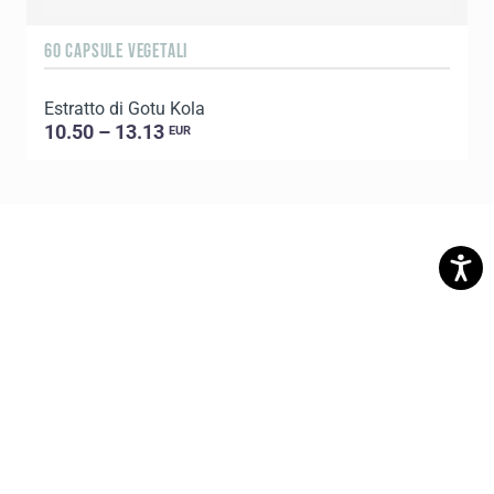
60 CAPSULE VEGETALI
6
Estratto di Gotu Kola
C
10.50 – 13.13
EUR