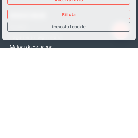
NEGOZIO ONLINE
Rifiuta
Imposta i cookie
Prodotti
Pagamento degli ordini
Solo i dati necessari
Metodi di consegna
Dati analitici
Resi e Sostituzione
Dati per la pubblicità
Calcola spedizione
Confermare
Mappa del sito
SUPPORTO
Contatti
FAQ
Dove acquistare