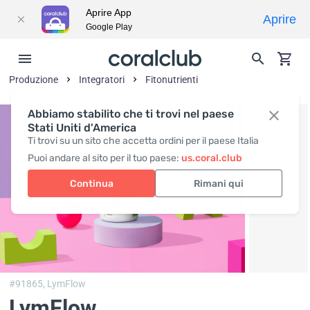
Aprire App
Aprire
Google Play
Produzione
Integratori
Fitonutrienti
Abbiamo stabilito che ti trovi nel paese
Stati Uniti d'America
Ti trovi su un sito che accetta ordini per il paese Italia
Puoi andare al sito per il tuo paese:
us.coral.club
Continua
Rimani qui
#91865,
LymFlow
LymFlow