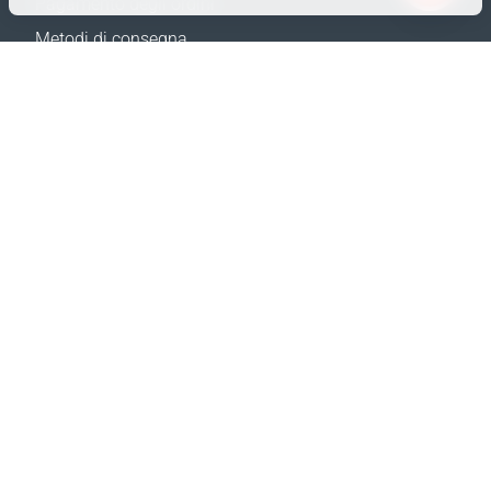
Pagamento degli ordini
Solo i dati necessari
Metodi di consegna
Dati analitici
Resi e Sostituzione
Dati per la pubblicità
Calcola spedizione
Confermare
Mappa del sito
SUPPORTO
Contatti
FAQ
Dove acquistare
Politica della privacy
I NOSTRI SITI
Eventi