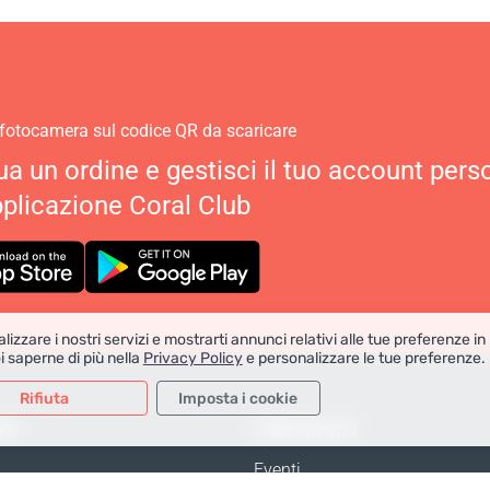
 fotocamera sul codice QR da scaricare
ua un ordine e gestisci il tuo account pers
pplicazione Coral Club
lizzare i nostri servizi e mostrarti annunci relativi alle tue preferenze in
i saperne di più nella
Privacy Policy
e personalizzare le tue preferenze.
Rifiuta
Imposta i cookie
TO
I NOSTRI SITI
 analitici
Dati per la pubblicità
Eventi