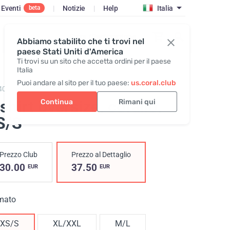
Eventi
|
Notizie
|
Help
Italia
beta
Entra / Registrazione
Abbiamo stabilito che ti trovi nel
paese Stati Uniti d'America
Ti trovi su un sito che accetta ordini per il paese
Italia
Puoi andare al sito per il tuo paese:
us.coral.club
409,
T-shirt Unisex (ss25)
shirt oversize, corallo
,
Continua
Rimani qui
S/S
Prezzo Club
Prezzo al Dettaglio
30.00
37.50
EUR
EUR
mato
XS/S
XL/XXL
M/L