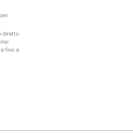
 ben
o diretto
ima:
re fino a