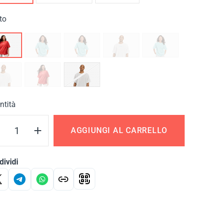
to
ntità
AGGIUNGI AL CARRELLO
ividi