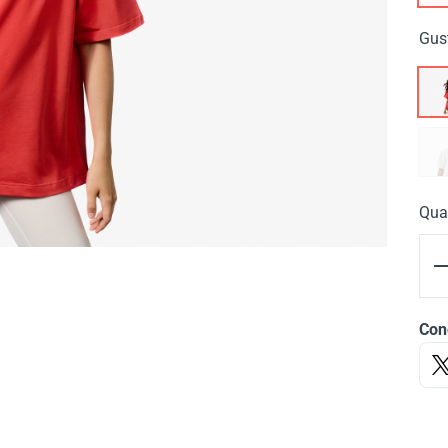
Gus
Qua
Cond