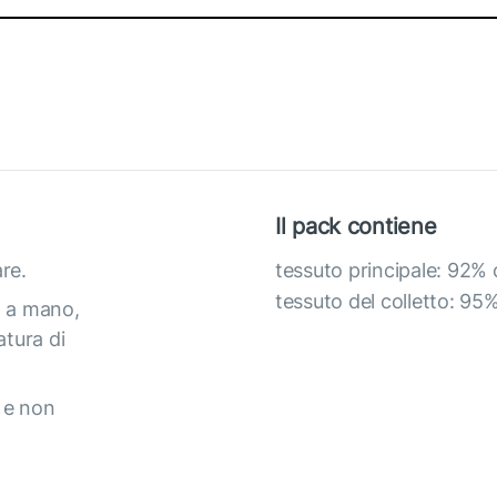
Il pack contiene
re.
tessuto principale: 92%
tessuto del colletto: 95
o a mano,
atura di
 e non