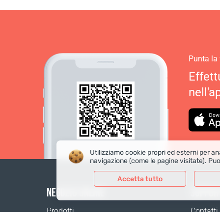
Punta la
Effett
nell'a
Utilizziamo cookie propri ed esterni per ana
navigazione (come le pagine visitate). Puo
Accetta tutto
NEGOZIO ONLINE
SUPPOR
Solo i dati necessari
Dati
Prodotti
Contatti