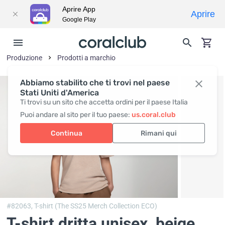
Aprire App
Aprire
Google Play
Produzione
Prodotti a marchio
Abbiamo stabilito che ti trovi nel paese
Stati Uniti d'America
Ti trovi su un sito che accetta ordini per il paese Italia
Puoi andare al sito per il tuo paese:
us.coral.club
Continua
Rimani qui
#82063,
T-shirt (The SS25 Merch Collection ECO)
T-shirt dritta unisex, beige
,