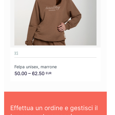
XS
S
Felpa unisex, marrone
Felpa
50.00 – 62.50
50.0
EUR
Effettua un ordine e gestisci il