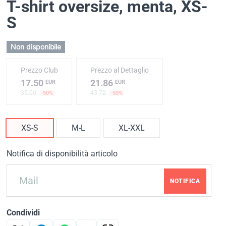
T-shirt oversize, menta
, XS-
S
Non disponibile
Prezzo Club
Prezzo al Dettaglio
17.50
21.86
EUR
EUR
35.00
43.72
-50%
-50%
XS-S
M-L
XL-XXL
Notifica di disponibilità articolo
NOTIFICA
Condividi