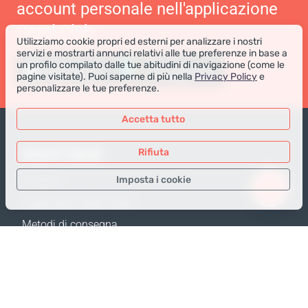
account personale nell'applicazione
Coral Club
Utilizziamo cookie propri ed esterni per analizzare i nostri
servizi e mostrarti annunci relativi alle tue preferenze in base a
un profilo compilato dalle tue abitudini di navigazione (come le
pagine visitate). Puoi saperne di più nella
Privacy Policy
e
personalizzare le tue preferenze.
Accetta tutto
NEGOZIO ONLINE
Rifiuta
Imposta i cookie
Prodotti
Pagamento degli ordini
Solo i dati necessari
Metodi di consegna
Dati analitici
Resi e Sostituzione
Dati per la pubblicità
Calcola spedizione
Confermare
Mappa del sito