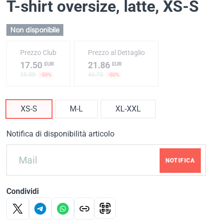
T-shirt oversize, latte
, XS-S
Non disponibile
Prezzo Club
Prezzo al Dettaglio
17.50
21.86
EUR
EUR
35.00
43.72
-50%
-50%
XS-S
M-L
XL-XXL
Notifica di disponibilità articolo
NOTIFICA
Condividi