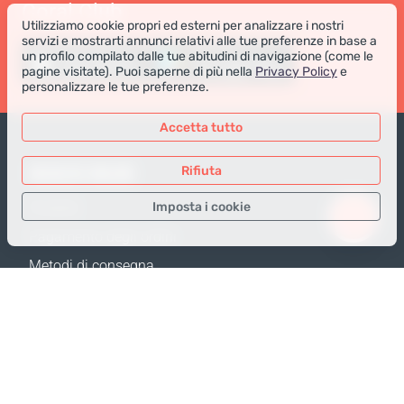
Coral Club
Utilizziamo cookie propri ed esterni per analizzare i nostri
servizi e mostrarti annunci relativi alle tue preferenze in base a
un profilo compilato dalle tue abitudini di navigazione (come le
pagine visitate). Puoi saperne di più nella
Privacy Policy
e
personalizzare le tue preferenze.
Accetta tutto
NEGOZIO ONLINE
Rifiuta
Imposta i cookie
Prodotti
Pagamento degli ordini
Solo i dati necessari
Metodi di consegna
Dati analitici
Resi e Sostituzione
Dati per la pubblicità
Calcola spedizione
Confermare
Mappa del sito