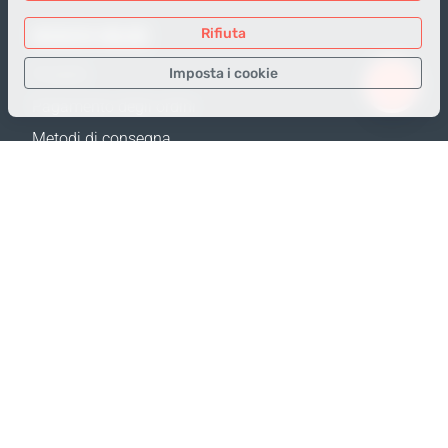
NEGOZIO ONLINE
Rifiuta
Imposta i cookie
Prodotti
Pagamento degli ordini
Solo i dati necessari
Metodi di consegna
Dati analitici
Resi e Sostituzione
Dati per la pubblicità
Calcola spedizione
Confermare
Mappa del sito
SUPPORTO
Contatti
FAQ
Dove acquistare
Politica della privacy