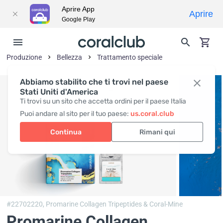
Aprire App
Aprire
Google Play
Produzione
Bellezza
Trattamento speciale
Abbiamo stabilito che ti trovi nel paese
Stati Uniti d'America
Ti trovi su un sito che accetta ordini per il paese Italia
Puoi andare al sito per il tuo paese:
us.coral.club
Continua
Rimani qui
#22702220,
Promarine Collagen Tripeptides & Coral-Mine
Promarine Collagen