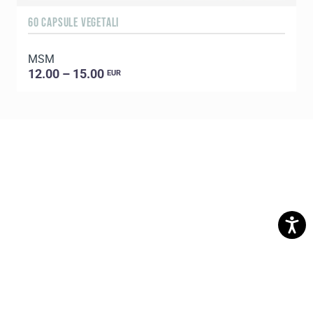
60 CAPSULE VEGETALI
5
MSM
O
12.00 – 15.00
EUR