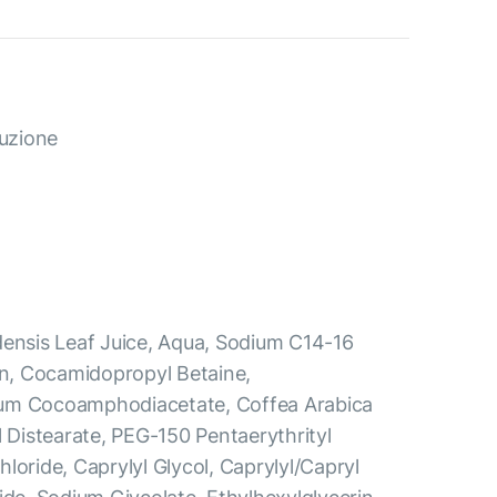
duzione
densis Leaf Juice, Aqua, Sodium C14-16
rin, Cocamidopropyl Betaine,
um Cocoamphodiacetate, Coffea Arabica
l Distearate, PEG-150 Pentaerythrityl
loride, Caprylyl Glycol, Caprylyl/Capryl