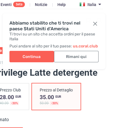
Eventi
|
Notizie
|
Help
Italia
beta
Entra / Registrazione
Abbiamo stabilito che ti trovi nel
paese Stati Uniti d'America
Ti trovi su un sito che accetta ordini per il paese
Italia
Puoi andare al sito per il tuo paese:
us.coral.club
le 30%
01 - 31.08
Continua
Rimani qui
010,
Privilege Milk Cleanser
ivilege Latte detergente
Prezzo Club
Prezzo al Dettaglio
28.00
35.00
EUR
EUR
40.00
50.00
-30%
-30%
mato