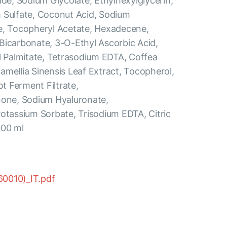
ide, Sodium Giycolate, Ethylhexylglycerin,
 Sulfate, Coconut Acid, Sodium
e, Tocopheryl Acetate, Hexadecene,
Bicarbonate, 3-O-Ethyl Ascorbic Acid,
yl Palmitate, Tetrasodium EDTA, Coffea
amellia Sinensis Leaf Extract, Tocopherol,
 Ferment Filtrate,
none, Sodium Hyaluronate,
Potassium Sorbate, Trisodium EDTA, Citric
100 ml
(60010)_IT.pdf