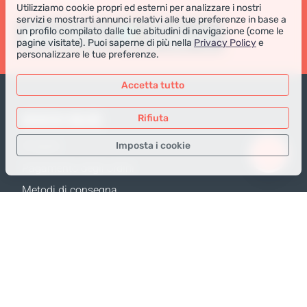
Utilizziamo cookie propri ed esterni per analizzare i nostri
servizi e mostrarti annunci relativi alle tue preferenze in base a
un profilo compilato dalle tue abitudini di navigazione (come le
pagine visitate). Puoi saperne di più nella
Privacy Policy
e
personalizzare le tue preferenze.
Accetta tutto
NEGOZIO ONLINE
Rifiuta
Imposta i cookie
Prodotti
Pagamento degli ordini
Solo i dati necessari
Metodi di consegna
Dati analitici
Resi e Sostituzione
Dati per la pubblicità
Calcola spedizione
Confermare
Mappa del sito
SUPPORTO