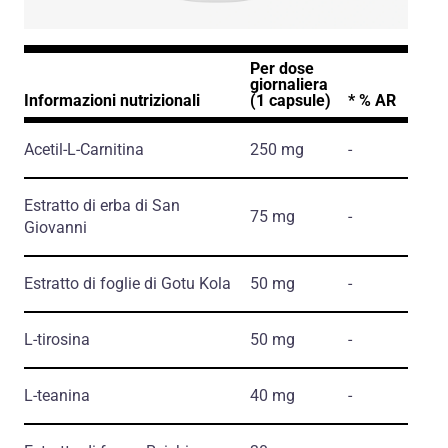
Per dose
giornaliera
Informazioni nutrizionali
(1 capsule)
* % AR
Acetil-L-Carnitina
250 mg
-
Estratto di erba di San
75 mg
-
Giovanni
Estratto di foglie di Gotu Kola
50 mg
-
L-tirosina
50 mg
-
L-teanina
40 mg
-