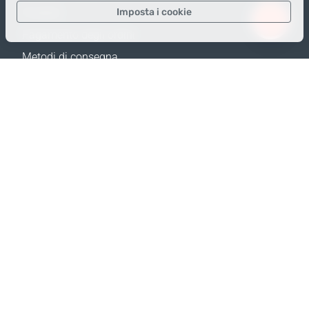
Imposta i cookie
Prodotti
Pagamento degli ordini
Solo i dati necessari
Metodi di consegna
Dati analitici
Resi e Sostituzione
Dati per la pubblicità
Calcola spedizione
Confermare
Mappa del sito
SUPPORTO
Contatti
FAQ
Dove acquistare
Politica della privacy
I NOSTRI SITI