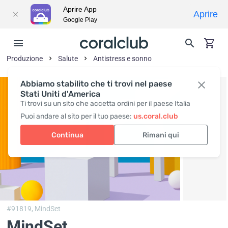
Aprire App
Aprire
Google Play
Produzione
Salute
Antistress e sonno
Abbiamo stabilito che ti trovi nel paese
Stati Uniti d'America
Ti trovi su un sito che accetta ordini per il paese Italia
Puoi andare al sito per il tuo paese:
us.coral.club
Continua
Rimani qui
#91819,
MindSet
MindSet