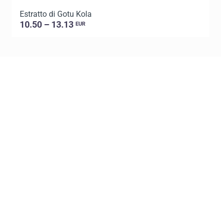
Estratto di Gotu Kola
C
10.50 – 13.13
EUR