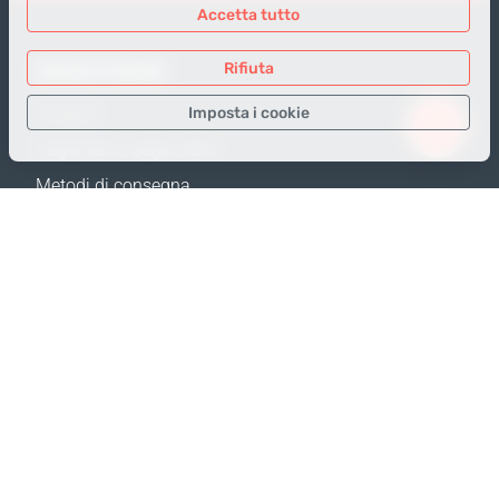
Accetta tutto
NEGOZIO ONLINE
Rifiuta
Imposta i cookie
Prodotti
Pagamento degli ordini
Solo i dati necessari
Metodi di consegna
Dati analitici
Resi e Sostituzione
Dati per la pubblicità
Calcola spedizione
Confermare
Mappa del sito
SUPPORTO
Contatti
FAQ
Dove acquistare