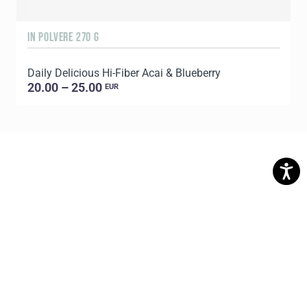
IN POLVERE 270 G
9
Daily Delicious Hi-Fiber Acai & Blueberry
20.00 – 25.00
EUR