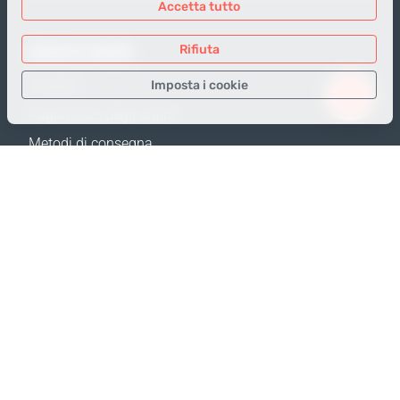
Accetta tutto
NEGOZIO ONLINE
Rifiuta
Imposta i cookie
Prodotti
Pagamento degli ordini
Solo i dati necessari
Metodi di consegna
Dati analitici
Resi e Sostituzione
Dati per la pubblicità
Calcola spedizione
Confermare
Mappa del sito
SUPPORTO
Contatti
FAQ
Dove acquistare