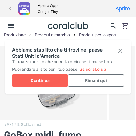
Aprire App
Aprire
Google Play
Produzione
Prodotti a marchio
Prodotti per lo sport
Abbiamo stabilito che ti trovi nel paese
Stati Uniti d'America
Ti trovi su un sito che accetta ordini per il paese Italia
Puoi andare al sito per il tuo paese:
us.coral.club
Continua
Rimani qui
#97178,
GoBox midi
GoBox midi, fumo
,