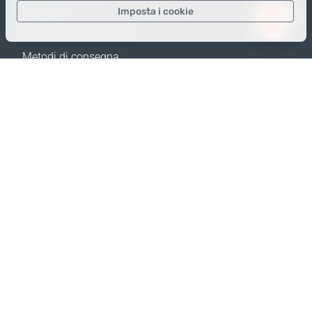
Imposta i cookie
Prodotti
Pagamento degli ordini
Solo i dati necessari
Metodi di consegna
Dati analitici
Resi e Sostituzione
Dati per la pubblicità
Calcola spedizione
Confermare
Mappa del sito
SUPPORTO
Contatti
FAQ
Dove acquistare
Politica della privacy
I NOSTRI SITI