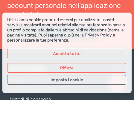
account personale nell'applicazione
Coral Club
Utilizziamo cookie propri ed esterni per analizzare i nostri
servizi e mostrarti annunci relativi alle tue preferenze in base a
un profilo compilato dalle tue abitudini di navigazione (come le
pagine visitate). Puoi saperne di più nella
Privacy Policy
e
personalizzare le tue preferenze.
Accetta tutto
NEGOZIO ONLINE
Rifiuta
Imposta i cookie
Prodotti
Pagamento degli ordini
Solo i dati necessari
Metodi di consegna
Dati analitici
Resi e Sostituzione
Dati per la pubblicità
Calcola spedizione
Confermare
Mappa del sito