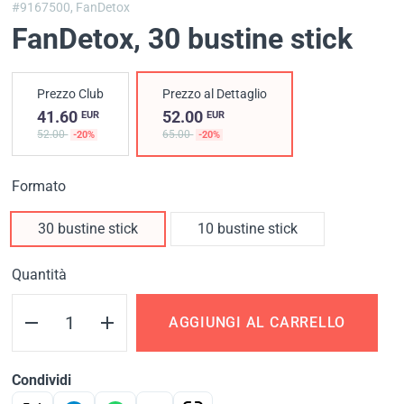
#9167500,
FanDetox
FanDetox
, 30 bustine stick
Prezzo Club
Prezzo al Dettaglio
41.60
52.00
EUR
EUR
52.00
65.00
-20%
-20%
Formato
30 bustine stick
10 bustine stick
Quantità
AGGIUNGI AL CARRELLO
Condividi