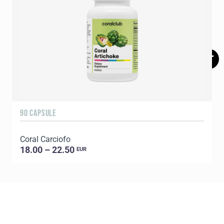
90 CAPSULE
1
Coral Carciofo
C
18.00 – 22.50
EUR