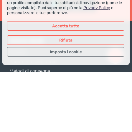
un profilo compilato dalle tue abitudini di navigazione (come le
pagine visitate). Puoi saperne di più nella
Privacy Policy
e
personalizzare le tue preferenze.
Accetta tutto
NEGOZIO ONLINE
Rifiuta
Imposta i cookie
Prodotti
Pagamento degli ordini
Solo i dati necessari
Metodi di consegna
Dati analitici
Resi e Sostituzione
Dati per la pubblicità
Calcola spedizione
Confermare
Mappa del sito
SUPPORTO
Contatti