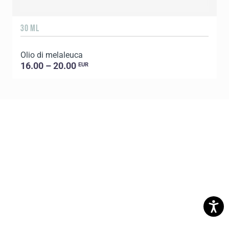
30 ML
5
Olio di melaleuca
O
16.00 – 20.00
EUR