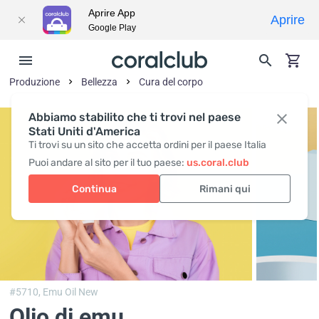
Aprire App
Aprire
Google Play
Produzione
Bellezza
Cura del corpo
Abbiamo stabilito che ti trovi nel paese
Stati Uniti d'America
Ti trovi su un sito che accetta ordini per il paese Italia
Puoi andare al sito per il tuo paese:
us.coral.club
Continua
Rimani qui
#5710,
Emu Oil New
Olio di emu