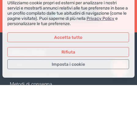
Utilizziamo cookie propri ed esterni per analizzare i nostri
servizi e mostrarti annunci relativi alle tue preferenze in base a
un profilo compilato dalle tue abitudini di navigazione (come le
pagine visitate). Puoi saperne di più nella
Privacy Policy
e
personalizzare le tue preferenze.
Accetta tutto
NEGOZIO ONLINE
Rifiuta
Imposta i cookie
Prodotti
Pagamento degli ordini
Solo i dati necessari
Metodi di consegna
Dati analitici
Resi e Sostituzione
Dati per la pubblicità
Calcola spedizione
Confermare
Mappa del sito
SUPPORTO