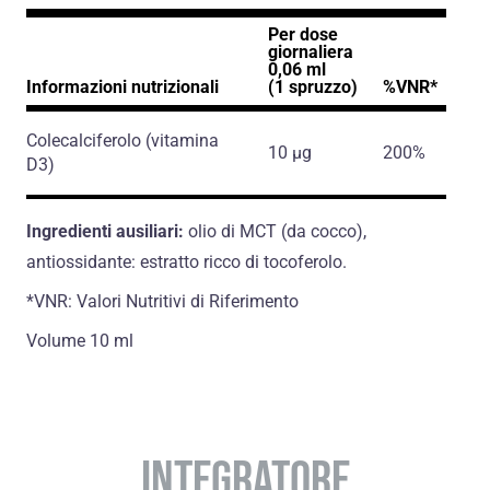
Per dose
giornaliera
0,06 ml
Informazioni nutrizionali
(1 spruzzo)
%VNR*
Colecalciferolo
(vitamina
10 μg
200%
D3)
Ingredienti ausiliari:
olio di MCT (da cocco),
antiossidante: estratto ricco di tocoferolo.
*VNR: Valori Nutritivi di Riferimento
Volume 10 ml
INTEGRATORE