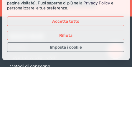
pagine visitate). Puoi saperne di più nella
Privacy Policy
e
personalizzare le tue preferenze.
Accetta tutto
NEGOZIO ONLINE
Rifiuta
Imposta i cookie
Prodotti
Pagamento degli ordini
Solo i dati necessari
Metodi di consegna
Dati analitici
Resi e Sostituzione
Dati per la pubblicità
Calcola spedizione
Confermare
Mappa del sito
SUPPORTO
Contatti