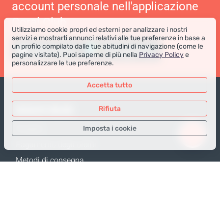
account personale nell'applicazione
Coral Club
Utilizziamo cookie propri ed esterni per analizzare i nostri
servizi e mostrarti annunci relativi alle tue preferenze in base a
un profilo compilato dalle tue abitudini di navigazione (come le
pagine visitate). Puoi saperne di più nella
Privacy Policy
e
personalizzare le tue preferenze.
Accetta tutto
NEGOZIO ONLINE
Rifiuta
Imposta i cookie
Prodotti
Pagamento degli ordini
Solo i dati necessari
Metodi di consegna
Dati analitici
Resi e Sostituzione
Dati per la pubblicità
Calcola spedizione
Confermare
Mappa del sito