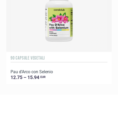
90 CAPSULE VEGETALI
6
Pau d’Arco con Selenio
C
12.75 – 15.94
EUR